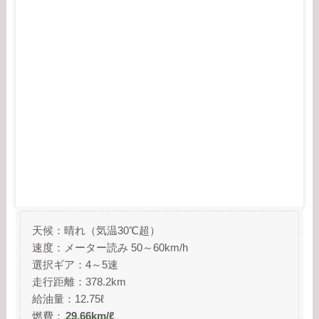
天候：晴れ（気温30℃超）
速度：メーター読み 50～60km/h
選択ギア：4～5速
走行距離：378.2km
給油量：12.75ℓ
燃費：
29.66km/ℓ