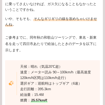
に乗ってさえいなければ、ガス欠になることもなかったと
いうことですかね。
いや、そもそも、
そんなギリギリの線を攻めちゃいけませ
んね
。
ご参考までに、同年秋の和歌山ツーリングで、東名・新東
名を走って四日市あたりで給油したときのデータを以下に
示します。
天候：晴れ（気温20℃超）
速度：メーター読み 90～100km/h（最高速度
120km/h区間は110km/h走行）
選択ギア：巡航時はトップギア（6速）
走行距離：395.3km
給油量：15.46ℓ
燃費：
25.57km/ℓ