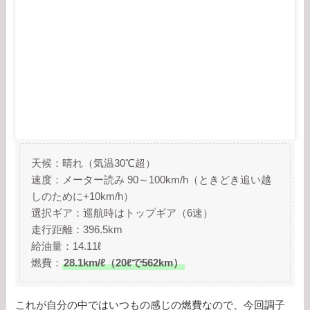
天候：晴れ（気温30℃超）
速度：メーター読み 90～100km/h（ときどき追い越
しのために+10km/h）
選択ギア：巡航時はトップギア（6速）
走行距離：396.5km
給油量：14.11ℓ
燃費：
28.1km/ℓ（20ℓで562km）
これが自分の中ではいつもの感じの燃費なので、今回調子