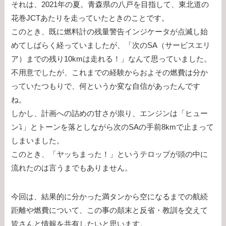
それは、2021年の夏。青森県の八戸を目指して、東北道の
花巻JCTあたりを走っていたときのことです。
このとき、既に燃料計の残量警告インジケータが点滅し始
めてしばらく経っていましたが、「次のSA（サービスエリ
ア）までの残り10kmは走れる！」なんて思っていました。
不用意でしたが、これまでの経験からおよその燃費は分か
っていたつもりで、何というか変な自信があったんです
ね。
しかし、計画への詰めの甘さが祟り、エンジンは「ヒュー
ン⤵」とトーンを落としながら次のSAの手前8kmで止まって
しまいました。
このとき、「ヤッちまった！」というテロップが頭の中に
流れたのは言うまでもありません。
今回は、結果的に分かった満タンから空になるまでの航続
距離や燃費について、この事の顛末と反省・教訓を交えて
皆さんと情報を共有したいと思います。