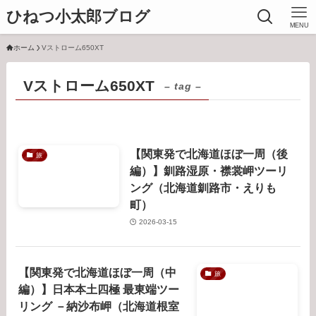
ひねつ小太郎ブログ
MENU
ホーム
Vストローム650XT
Vストローム650XT
– tag –
【関東発で北海道ほぼ一周（後
旅
編）】釧路湿原・襟裳岬ツーリ
ング（北海道釧路市・えりも
町）
2026-03-15
【関東発で北海道ほぼ一周（中
旅
編）】日本本土四極 最東端ツー
リング －納沙布岬（北海道根室