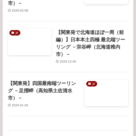
市）－
2026-02-08
【関東発で北海道ほぼ一周（前
旅
編）】日本本土四極 最北端ツー
リング －宗谷岬（北海道稚内
市）－
2025-12-30
【関東発】四国最南端ツーリン
旅
グ －足摺岬（高知県土佐清水
市）－
2025-01-26