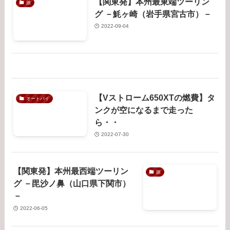
【関東発】本州最東端ツーリン
旅
グ －魹ヶ崎（岩手県宮古市）－
2022-09-04
【Vストローム650XTの燃費】タ
オートバイ
ンクが空になるまで走った
ら・・
2022-07-30
【関東発】本州最西端ツーリン
旅
グ －毘沙ノ鼻（山口県下関市）
－
2022-06-05