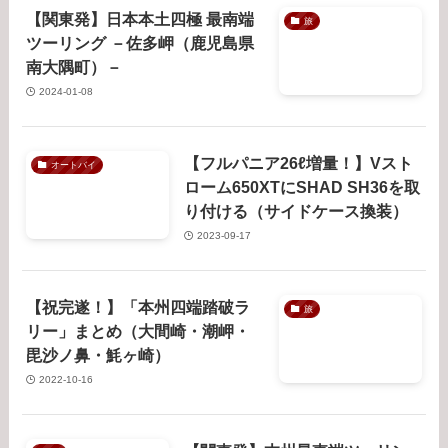
【関東発】日本本土四極 最南端
旅
ツーリング －佐多岬（鹿児島県
南大隅町）－
2024-01-08
【フルパニア26ℓ増量！】Vスト
オートバイ
ローム650XTにSHAD SH36を取
り付ける（サイドケース換装）
2023-09-17
【祝完遂！】「本州四端踏破ラ
旅
リー」まとめ（大間崎・潮岬・
毘沙ノ鼻・魹ヶ崎）
2022-10-16