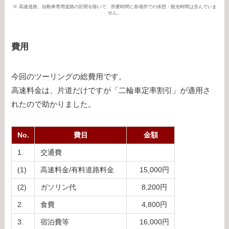
※ 高速道路、自動車専用道路の区間を除いて、所要時間に各場所での休憩・観光時間は含んでいま
せん。
費用
今回のツーリングの総費用です。
高速料金は、片道だけですが「二輪車定率割引」が適用さ
れたので助かりました。
No.
費目
金額
1.
交通費
(1)
高速料金/有料道路料金
15,000円
(2)
ガソリン代
8,200円
2.
食費
4,800円
3.
宿泊費等
16,000円