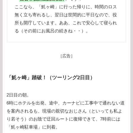
ここなら、「魹ヶ崎」に行った帰りに、時間のロス
無く立ち寄れるし、翌日は世間的に平日なので、役
所も開庁しています。ああ、これで安心して寝られ
る（その前にお風呂の続きね・・）。
［広告］
「魹ヶ崎」踏破！（ツーリング2日目）
2日目の朝。
6時にホテルを出発。途中、カーナビに工事中で通れない道
を案内されるも、現場の親切なおじさん（といっても私よ
り若そう）のお陰で迂回ルートに復帰できて、7時前には
「魹ヶ崎駐車場」に到着。