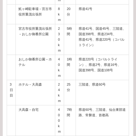
魹ヶ崎駐車場－宮古市
8
20
県道41号
役所重茂出張所
k
分
m
宮古市役所重茂出張所
2
5時
県道41号、国道45号、三陸道、
－おしか御番所公園
3
間
国道398号、県道234号、
0
県道41号、県道220号（コバル
k
トライン）
m
おしか御番所公園－ホ
4
1時
県道220号（コバルトライ
テル
0
間
ン）、県道2号、県道16号、
k
国道398号、国道108号
m
3
ホテル－大高森
2
25
三陸道、県道60号
日
4
分
目
k
m
大高森－自宅
4
7時
県道60号、三陸道、仙台東部道
0
間
路、常磐道、首都高
0
k
m