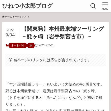
ひねつ小太郎ブログ
MENU
ホーム
オートバイ
【関東発】本州最東端ツーリング
2022
9/04
－魹ヶ崎（岩手県宮古市）－
2024-02-25
オートバイ
旅
当ページのリンクには広告が含まれています。
「本州四端踏破ラリー」もいよいよ大詰めの4ヶ所目です。
残るは本州最東端で、場所は岩手県宮古市の「魹ヶ崎」
（トドを漢字にすると「魚へんに毛」なんだなと初めて知
りました）。
先に回った3ヶ所は、すぐ近くに駐車場が用意されているの