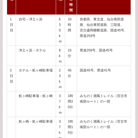
時
間
1
自宅－浄土ヶ浜
6
10
首都高、東北道、仙台南部道
日
3
時
路、仙台東部道路、三陸道、
目
0
間
宮古盛岡横断道路、国道45号、
k
県道259号
m
浄土ヶ浜－ホテル
8
15
県道259号、国道45号
k
分
m
2
ホテル－魹ヶ崎駐車場
2
45
国道45号、県道41号
日
3
分
目
k
m
魹ヶ崎駐車場－魹ヶ崎
3.
1時
みちのく潮風トレイル（宮古市
7
間2
南部ルート）の一部
k
0分
m
魹ヶ崎－魹ヶ崎駐車場
3.
1時
みちのく潮風トレイル（宮古市
7
間1
南部ルート）の一部
k
5分
m