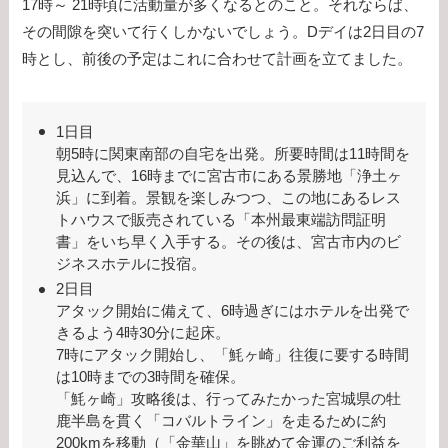
17時～ 21時頃に活動量が多くなるとのこと。それならば、
その間隙を突いて行くしかないでしょう。Dデイは2日目の7
時とし、前後の予定はこれに合わせて計画を立てました。
1日目
朝5時に関東南部の自宅を出発。所要時間は11時間を
見込んで、16時までに宮古市にある景勝地「浄土ヶ
浜」に到着。景観を楽しみつつ、この地にあるレス
トハウスで販売されている「本州最東端訪問証明
書」をいち早く入手する。その後は、宮古市内のビ
ジネスホテルに投宿。
2日目
アタック開始に備えて、6時過ぎにはホテルを出発で
きるよう4時30分に起床。
7時にアタック開始し、「魹ヶ崎」往復に要する時間
は10時までの3時間を確保。
「魹ヶ崎」攻略後は、行ってみたかった宮城県の牡
鹿半島を貫く「コバルトライン」を走るために約
200kmを移動（「金華山」を眺めて金運のご利益を