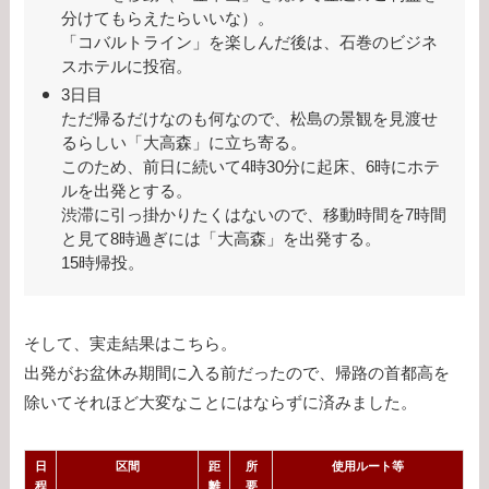
分けてもらえたらいいな）。
「コバルトライン」を楽しんだ後は、石巻のビジネ
スホテルに投宿。
3日目
ただ帰るだけなのも何なので、松島の景観を見渡せ
るらしい「大高森」に立ち寄る。
このため、前日に続いて4時30分に起床、6時にホテ
ルを出発とする。
渋滞に引っ掛かりたくはないので、移動時間を7時間
と見て8時過ぎには「大高森」を出発する。
15時帰投。
そして、実走結果はこちら。
出発がお盆休み期間に入る前だったので、帰路の首都高を
除いてそれほど大変なことにはならずに済みました。
日
区間
距
所
使用ルート等
程
離
要