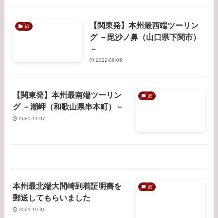
【関東発】本州最西端ツーリン
旅
グ －毘沙ノ鼻（山口県下関市）
－
2022-06-05
【関東発】本州最南端ツーリン
旅
グ －潮岬（和歌山県串本町）－
2021-11-07
本州最北端大間崎到着証明書を
旅
郵送してもらいました
2021-10-31