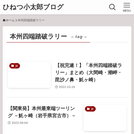
ひねつ小太郎ブログ
MENU
ホーム
本州四端踏破ラリー
本州四端踏破ラリー
– tag –
【祝完遂！】「本州四端踏破ラ
旅
リー」まとめ（大間崎・潮岬・
毘沙ノ鼻・魹ヶ崎）
2022-10-16
【関東発】本州最東端ツーリン
旅
グ －魹ヶ崎（岩手県宮古市）－
2022-09-04