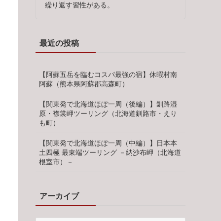
繰り返す習性がある。
最近の投稿
【阿蘇五岳を臨むコスパ最強の宿】休暇村南
阿蘇（熊本県阿蘇郡高森町）
【関東発で北海道ほぼ一周（後編）】釧路湿
原・襟裳岬ツーリング（北海道釧路市・えり
も町）
【関東発で北海道ほぼ一周（中編）】日本本
土四極 最東端ツーリング －納沙布岬（北海道
根室市）－
アーカイブ